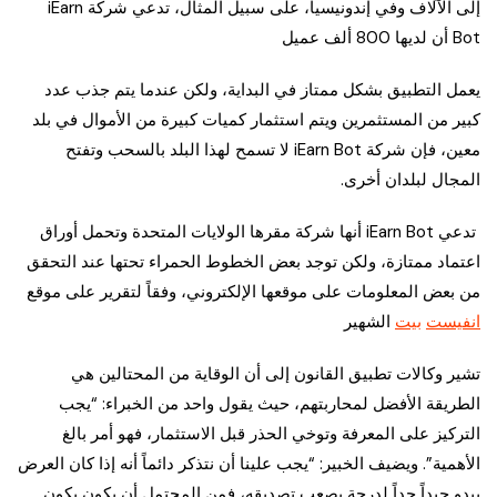
إلى الآلاف وفي إندونيسيا، على سبيل المثال، تدعي شركة iEarn
Bot أن لديها 800 ألف عميل
يعمل التطبيق بشكل ممتاز في البداية، ولكن عندما يتم جذب عدد
كبير من المستثمرين ويتم استثمار كميات كبيرة من الأموال في بلد
معين، فإن شركة iEarn Bot لا تسمح لهذا البلد بالسحب وتفتح
المجال لبلدان أخرى.
تدعي iEarn Bot أنها شركة مقرها الولايات المتحدة وتحمل أوراق
اعتماد ممتازة، ولكن توجد بعض الخطوط الحمراء تحتها عند التحقق
من بعض المعلومات على موقعها الإلكتروني، وفقاً لتقرير على موقع
انفيست
بيت
الشهير
تشير وكالات تطبيق القانون إلى أن الوقاية من المحتالين هي
الطريقة الأفضل لمحاربتهم، حيث يقول واحد من الخبراء: “يجب
التركيز على المعرفة وتوخي الحذر قبل الاستثمار، فهو أمر بالغ
الأهمية”. ويضيف الخبير: “يجب علينا أن نتذكر دائماً أنه إذا كان العرض
يبدو جيداً جداً لدرجة يصعب تصديقه، فمن المحتمل أن يكون يكون