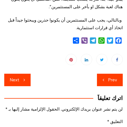
هناك لعبة بشكل او بأخر على المستثمرين”.
وبالتالي، يجب على المستثمرين أن يكونوا حذرين ويبحثوا جيداً قبل
اتخاذ أي قرارات استثمارية.
S
V
T
W
T
F
h
i
e
h
w
a
a
b
l
a
i
c
r
e
e
t
t
e
e
r
g
s
t
b
r
A
e
o
تصفّح
a
p
r
o
Next
Prev
m
p
k
المقالات
اترك تعليقاً
لن يتم نشر عنوان بريدك الإلكتروني.
الحقول الإلزامية مشار إليها بـ
*
التعليق
*