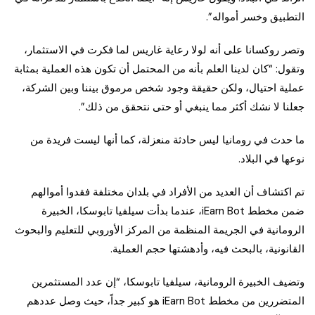
التطبيق وخسر أمواله”.
وتصر روكسانا على أنه لولا رعاية غاريس لما فكرت في الاستثمار،
وتقول: “كان لدينا العلم بأنه من المحتمل أن تكون هذه العملية بمثابة
عملية احتيال، ولكن حقيقة وجود شخص مرموق بيننا وبين الشركة،
جعلنا لا نشك أكثر مما ينبغي أو حتى نتحقق من ذلك”.
ما حدث في رومانيا ليس حادثة منعزلة، كما أنها ليست فريدة من
نوعها في البلاد.
تم اكتشاف أن العديد من الأفراد في بلدان مختلفة فقدوا أموالهم
ضمن مخطط iEarn Bot، عندما بدأت سيلفيا تابوسكا، الخبيرة
الرومانية في الجريمة المنظمة من المركز الأوروبي للتعليم والبحوث
القانونية، بالبحث فيه، وأدهشتها حجم العملية.
وتضيف الخبيرة الرومانية، سيلفيا تابوسكا، “إن عدد المستثمرين
المتضررين من مخطط iEarn Bot هو كبير جداً، حيث وصل عددهم