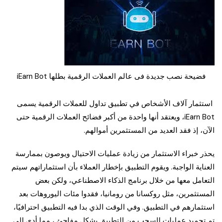
فضيحة نصب جديدة فى عالم العملات الرقمية بطلها iEarn Bot
استثمار آلاف الأشخاص في تطبيق تداول للعملات الرقمية يسمى
iEarn Bot، ويعتقد أنها واحدة من أكبر فضائح العملات الرقمية حتى
الآن، إذ فقد العديد من المستثمرين أموالهم.
يحذر خبراء الاستثمار من زيادة عمليات الاحتيال ويوصون بممارسة
العناية الواجبة. ويقوم التطبيق بإخطار العملاء بأن استثماراتهم سيتم
التعامل معها من خلال برنامج الذكاء الاصطناعي، ولكن بعض
المستثمرين، مثل روكسانا من رومانيا، فقدوا مئات اليوروهات بعد
استثمارهم في التطبيق. وفي الوقت الذي بدا فيه التطبيق احترافيًا،
تم تجميد عمليات السحب من التطبيق بشكل مفاجئ ، مما أدى إلى