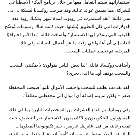
استثماراتهم سيتم التعامل معها من خلال برنامج الذكاء الاصطناعي
للشركة، مما يضمن عوائد عالية. وقد صرحت روكسانا لشبكة بي بي
سي قائلة: “لقد استثمرت في روبوت لمدة شهر. يمكنك رؤية عدد
الدولارات التي كان التطبيق يُنشئها، حيث كانت هناك رسومات تُوضّح
الكيفية التي يتقدّم فيها الاستثمار”. وأضافت قائلة: “بدا الأمر احترافيًا
للغاية إلى أن أعلنوا في وقت ما عن أعمال الصيانة، وفي تلك
المرحلة، تم تجميد عمليات السحب .
وأضافت روكسانا قائلة: “بدأ بعض الناس يقولون: لا يمكنني السحب
والسحب توقف أو… ما الذي يجري؟
لقد تقدمت بطلب للسحب واختفت الأموال للتو. أصبحت المحفظة
صفر – ولكن لم يتم إضافة أي أموال إلى محفظتي مطلقاً”.
وفي رومانيا، تم إقناع العشرات من الشخصيات البارزة بما في ذلك
المسؤولون الحكوميون والأكاديميون بالاستثمار عبر التطبيق، حيث
تمت رعايته من قبل غابرييل غاريس، خبير تكنولوجيا المعلومات
الرائد في البلاد. ويقول غاريس إنه “أيضاً انخدع باستثمار مدخراته في