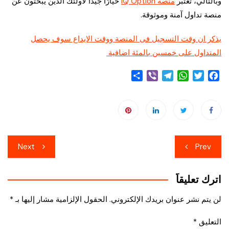
وبالتالي، تعتبر
منصة IQ Option
خيارًا جيدًا لأولئك الذين يبحثون عن
منصة تداول آمنة وموثوقة.
يذكر ان وقت التسجيل فى المنصة ووقت الايداع سوف يحصل
المتداول على خمسين بالمئة اضافية
S
V
T
W
T
F
h
i
e
h
w
a
a
b
l
a
i
c
r
e
e
t
t
e
e
r
g
s
t
b
r
A
e
o
تصفّح
a
p
r
o
Next
Prev
m
p
k
المقالات
اترك تعليقاً
لن يتم نشر عنوان بريدك الإلكتروني.
الحقول الإلزامية مشار إليها بـ
*
التعليق
*