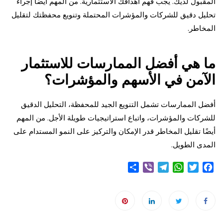
المقبول لديك. يجب فهم أهدافك الاستثمارية. من المهم أيضًا إجراء
تحليل دقيق للشركات والمؤشرات المحتملة وتنويع محفظتك لتقليل
المخاطر.
ما هي أفضل الممارسات للاستثمار
الآمن في الأسهم والمؤشرات؟
أفضل الممارسات تشمل التنويع الجيد للمحفظة، التحليل الدقيق
للشركات والمؤشرات، واتباع استراتيجيات طويلة الأجل. من المهم
أيضًا تقليل المخاطر قدر الإمكان والتركيز على النمو المستدام على
المدى الطويل.
S
V
T
W
T
F
h
i
e
h
w
a
a
b
l
a
i
c
r
e
e
t
t
e
e
r
g
s
t
b
r
A
e
o